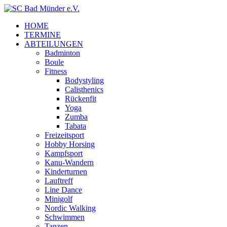
HOME
TERMINE
ABTEILUNGEN
Badminton
Boule
Fitness
Bodystyling
Calisthenics
Rückenfit
Yoga
Zumba
Tabata
Freizeitsport
Hobby Horsing
Kampfsport
Kanu-Wandern
Kinderturnen
Lauftreff
Line Dance
Minigolf
Nordic Walking
Schwimmen
Tanzen