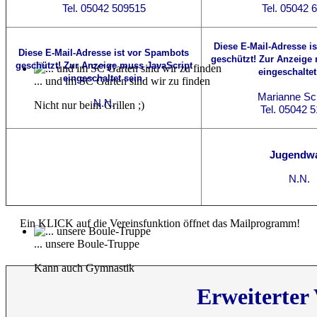
Tel. 05042 509515
Tel. 05042 
Diese E-Mail-Adresse i
Diese E-Mail-Adresse ist vor Spambots
geschützt! Zur Anzeige
geschützt! Zur Anzeige muss JavaScript
eingeschaltet
eingeschaltet sein.
... und im SC Garten sind wir zu finden
Marianne S
N.N.
Nicht nur beim Grillen ;)
Tel. 05042 
Jugendwa
N.N.
Ein KLICK auf die Vereinsfunktion öffnet das Mailprogramm!
... unsere Boule-Truppe
Kann auch Gymnastik
Erweiterter