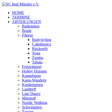
HOME
TERMINE
ABTEILUNGEN
Badminton
Boule
Fitness
Bodystyling
Calisthenics
Rückenfit
Yoga
Zumba
Tabata
Freizeitsport
Hobby Horsing
Kampfsport
Kanu-Wandern
Kinderturnen
Lauftreff
Line Dance
Minigolf
Nordic Walking
Schwimmen
Tanzen