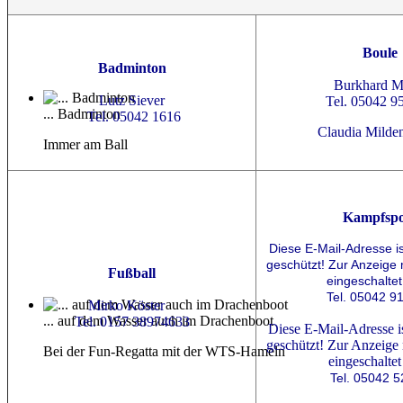
Boule
Badminton
Burkhard 
Lutz Siever
Tel. 05042 9
... Badminton
Tel. 05042 1616
Claudia Milde
Immer am Ball
Kampfspo
Diese E-Mail-Adresse i
geschützt! Zur Anzeige
Fußball
eingeschaltet
Tel. 05042 9
Mirko Köster
... auf dem Wasser auch im Drachenboot
Tel. 0157 38974633
Diese E-Mail-Adresse i
geschützt! Zur Anzeige
Bei der Fun-Regatta mit der WTS-Hameln
eingeschaltet
Tel. 05042 