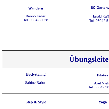
SC-Garten
Wandern
Benno Keller
Harald Kaß
Tel. 05042 5628
Tel. 05042 
Übungsleite
Bodystyling
Pilates
Sabine Rabus
Axel Mie
Tel. 05042 9
Step & Style
Yoga