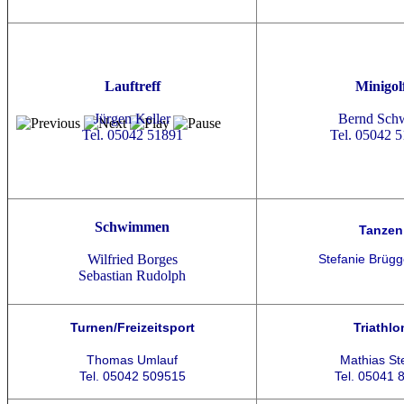
Lauftreff
Minigol
Jürgen Keller
Bernd Sch
Tel. 05042 51891
Tel. 05042 
Schwimmen
Tanzen
Wilfried Borges
Stefanie Brüg
Sebastian Rudolph
Turnen/Freizeitsport
Triathlo
Thomas Umlauf
Mathias St
Tel. 05042 509515
Tel. 05041 