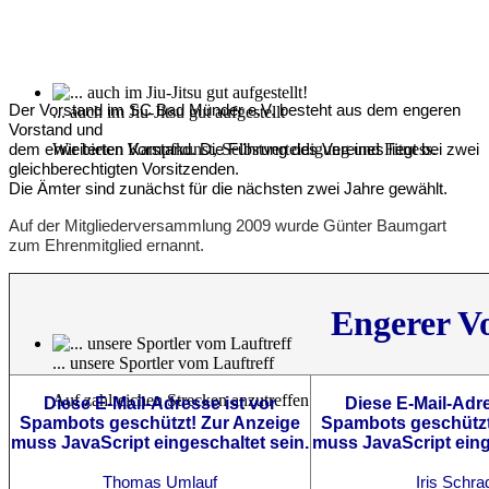
Der Vorstand im SC Bad Münder e.V. besteht aus dem engeren
... auch im Jiu-Jitsu gut aufgestellt
Vorstand und
Wir bieten Kampfkunst, Selbstverteidigung und Fitness.
dem erweiterten Vorstand. Die Führung des Vereines liegt bei zwei
gleichberechtigten Vorsitzenden.
Die Ämter sind zunächst für die nächsten zwei Jahre gewählt.
Auf der Mitgliederversammlung 2009 wurde Günter Baumgart
zum Ehrenmitglied ernannt.
Engerer V
... unsere Sportler vom Lauftreff
Auf zahlreichen Strecken anzutreffen
Diese E-Mail-Adresse ist vor
Diese E-Mail-Adre
Spambots geschützt! Zur Anzeige
Spambots geschützt
muss JavaScript eingeschaltet sein.
muss JavaScript eing
Thomas Umlauf
Iris
Schra