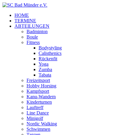
HOME
TERMINE
ABTEILUNGEN
Badminton
Boule
Fitness
Bodystyling
Calisthenics
Rückenfit
Yoga
Zumba
Tabata
Freizeitsport
Hobby Horsing
Kampfsport
Kanu-Wandern
Kinderturnen
Lauftreff
Line Dance
Minigolf
Nordic Walking
Schwimmen
Tanzen