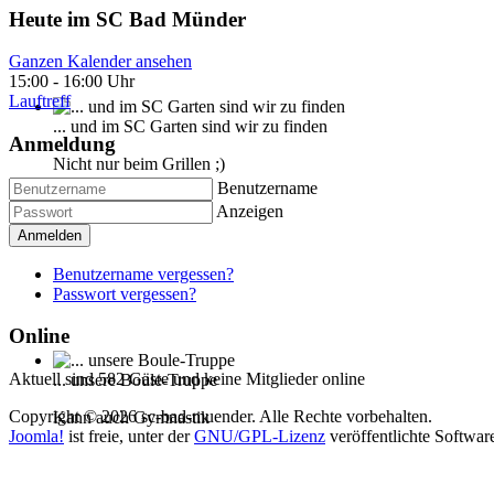
Heute im SC Bad Münder
Ganzen Kalender ansehen
15:00
-
16:00 Uhr
Lauftreff
... und im SC Garten sind wir zu finden
Anmeldung
Nicht nur beim Grillen ;)
Benutzername
Anzeigen
Anmelden
Benutzername vergessen?
Passwort vergessen?
Online
Aktuell sind 582 Gäste und keine Mitglieder online
... unsere Boule-Truppe
Copyright © 2026 sc-bad-muender. Alle Rechte vorbehalten.
Kann auch Gymnastik
Joomla!
ist freie, unter der
GNU/GPL-Lizenz
veröffentlichte Softwar