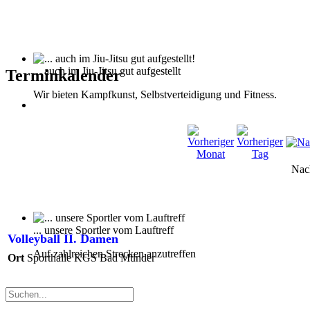
... auch im Jiu-Jitsu gut aufgestellt
Terminkalender
Wir bieten Kampfkunst, Selbstverteidigung und Fitness.
Nac
... unsere Sportler vom Lauftreff
Volleyball II. Damen
Auf zahlreichen Strecken anzutreffen
Ort
Sporthalle KGS Bad Münder