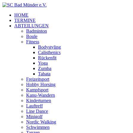
HOME
TERMINE
ABTEILUNGEN
Badminton
Boule
Fitness
Bodystyling
Calisthenics
Rückenfit
Yoga
Zumba
Tabata
Freizeitsport
Hobby Horsing
Kampfsport
Kanu-Wandern
Kinderturnen
Lauftreff
Line Dance
Minigolf
Nordic Walking
Schwimmen
Tanzen