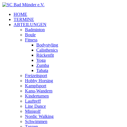
HOME
TERMINE
ABTEILUNGEN
Badminton
Boule
Fitness
Bodystyling
Calisthenics
Rückenfit
Yoga
Zumba
Tabata
Freizeitsport
Hobby Horsing
Kampfsport
Kanu-Wandern
Kinderturnen
Lauftreff
Line Dance
Minigolf
Nordic Walking
Schwimmen
Tanzen