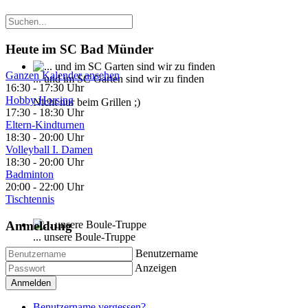
Heute im SC Bad Münder
Ganzen Kalender ansehen
... und im SC Garten sind wir zu finden
16:30
-
17:30 Uhr
Hobby Horsing
Nicht nur beim Grillen ;)
17:30
-
18:30 Uhr
Eltern-Kindturnen
18:30
-
20:00 Uhr
Volleyball I. Damen
18:30
-
20:00 Uhr
Badminton
20:00
-
22:00 Uhr
Tischtennis
Anmeldung
... unsere Boule-Truppe
Benutzername
Kann auch Gymnastik
Anzeigen
Anmelden
Benutzername vergessen?